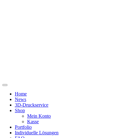
Zum
Inhalt
springen
Home
News
3D-Druckservice
Shop
Mein Konto
Kasse
Portfolio
Individuelle Lösungen