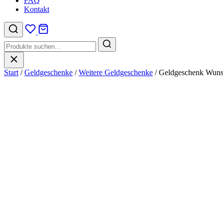
FAQ
Kontakt
Suche
nach:
Start
/
Geldgeschenke
/
Weitere Geldgeschenke
/
Geldgeschenk Wunsch